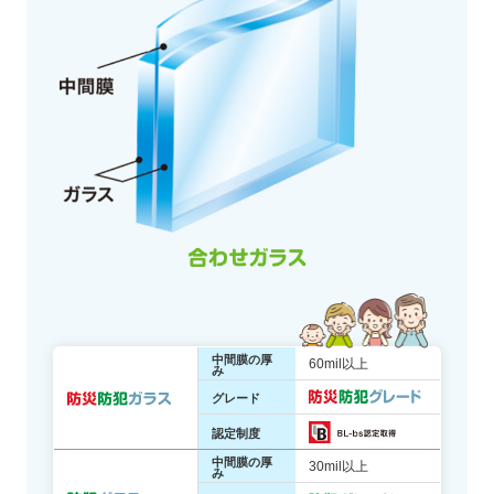
中間膜の厚
60mil以上
み
グレード
認定制度
中間膜の厚
30mil以上
み